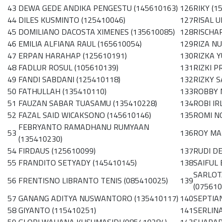
43
DEWA GEDE ANDIKA PENGESTU (145610163)
126
RIKY (1
44
DILES KUSMINTO (125410046)
127
RISAL U
45
DOMILIANO DACOSTA XIMENES (135610085)
128
RISCHA
46
EMILIA ALFIANA RAUL (165610054)
129
RIZA NU
47
ERPAN HARAHAP (125610191)
130
RIZKA Y
48
FADLUR ROSUL (105610139)
131
RIZKI P
49
FANDI SABDANI (125410118)
132
RIZKY 
50
FATHULLAH (135410110)
133
ROBBY 
51
FAUZAN SABAR TUASAMU (135410228)
134
ROBI IR
52
FAZAL SAID WICAKSONO (145610146)
135
ROMI N
FEBRYANTO RAMADHANU RUMYAAN
53
136
ROY MA
(135410230)
54
FIRDAUS (125610099)
137
RUDI D
55
FRANDITO SETYADY (145410145)
138
SAIFUL 
SARLOT
56
FRENTISNO LIBRANTO TENIS (085410025)
139
(075610
57
GANANG ADITYA NUSWANTORO (135410117)
140
SEPTIA
58
GIYANTO (115410251)
141
SERLIN