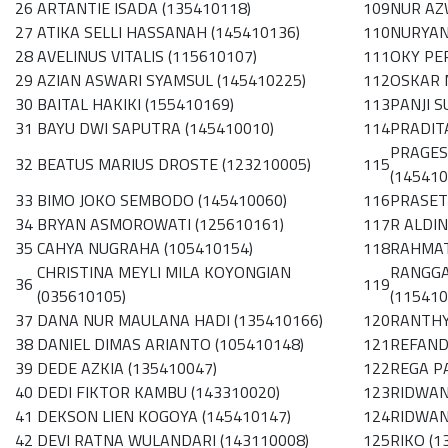
26
ARTANTIE ISADA (135410118)
109
NUR AZ
27
ATIKA SELLI HASSANAH (145410136)
110
NURYAN
28
AVELINUS VITALIS (115610107)
111
OKY PE
29
AZIAN ASWARI SYAMSUL (145410225)
112
OSKAR 
30
BAITAL HAKIKI (155410169)
113
PANJI 
31
BAYU DWI SAPUTRA (145410010)
114
PRADIT
PRAGES
32
BEATUS MARIUS DROSTE (123210005)
115
(145410
33
BIMO JOKO SEMBODO (145410060)
116
PRASET
34
BRYAN ASMOROWATI (125610161)
117
R ALDI
35
CAHYA NUGRAHA (105410154)
118
RAHMAT
CHRISTINA MEYLI MILA KOYONGIAN
RANGGA
36
119
(035610105)
(115410
37
DANA NUR MAULANA HADI (135410166)
120
RANTHY
38
DANIEL DIMAS ARIANTO (105410148)
121
REFAND
39
DEDE AZKIA (135410047)
122
REGA P
40
DEDI FIKTOR KAMBU (143310020)
123
RIDWAN
41
DEKSON LIEN KOGOYA (145410147)
124
RIDWAN
42
DEVI RATNA WULANDARI (143110008)
125
RIKO (1