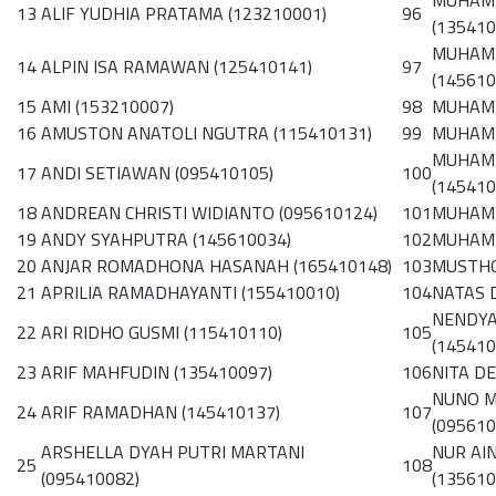
MUHAMM
13
ALIF YUDHIA PRATAMA (123210001)
96
(135410
MUHAMM
14
ALPIN ISA RAMAWAN (125410141)
97
(145610
15
AMI (153210007)
98
MUHAMM
16
AMUSTON ANATOLI NGUTRA (115410131)
99
MUHAMM
MUHAMM
17
ANDI SETIAWAN (095410105)
100
(145410
18
ANDREAN CHRISTI WIDIANTO (095610124)
101
MUHAMM
19
ANDY SYAHPUTRA (145610034)
102
MUHAMM
20
ANJAR ROMADHONA HASANAH (165410148)
103
MUSTHO
21
APRILIA RAMADHAYANTI (155410010)
104
NATAS 
NENDYA
22
ARI RIDHO GUSMI (115410110)
105
(145410
23
ARIF MAHFUDIN (135410097)
106
NITA DE
NUNO M
24
ARIF RAMADHAN (145410137)
107
(095610
ARSHELLA DYAH PUTRI MARTANI
NUR AI
25
108
(095410082)
(135610