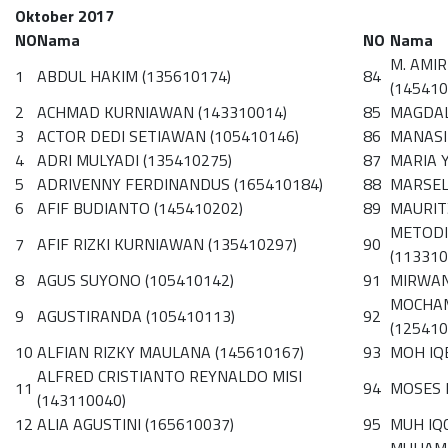
Oktober 2017
NO
Nama
NO
Nama
M. AMI
1
ABDUL HAKIM (135610174)
84
(145410
2
ACHMAD KURNIAWAN (143310014)
85
MAGDAL
3
ACTOR DEDI SETIAWAN (105410146)
86
MANASI
4
ADRI MULYADI (135410275)
87
MARIA 
5
ADRIVENNY FERDINANDUS (165410184)
88
MARSEL
6
AFIF BUDIANTO (145410202)
89
MAURIT
METODI
7
AFIF RIZKI KURNIAWAN (135410297)
90
(113310
8
AGUS SUYONO (105410142)
91
MIRWAN
MOCHA
9
AGUSTIRANDA (105410113)
92
(125410
10
ALFIAN RIZKY MAULANA (145610167)
93
MOH IQ
ALFRED CRISTIANTO REYNALDO MISI
11
94
MOSES 
(143110040)
12
ALIA AGUSTINI (165610037)
95
MUH IQ