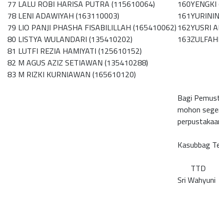
77
LALU ROBI HARISA PUTRA (115610064)
160
YENGKI 
78
LENI ADAWIYAH (163110003)
161
YURINI
79
LIO PANJI PHASHA FISABILILLAH (165410062)
162
YUSRI 
80
LISTYA WULANDARI (135410202)
163
ZULFAH
81
LUTFI REZIA HAMIYATI (125610152)
82
M AGUS AZIZ SETIAWAN (135410288)
83
M RIZKI KURNIAWAN (165610120)
Bagi Pemust
mohon seger
perpustakaa
Kasubbag Te
TTD
Sri Wahyuni