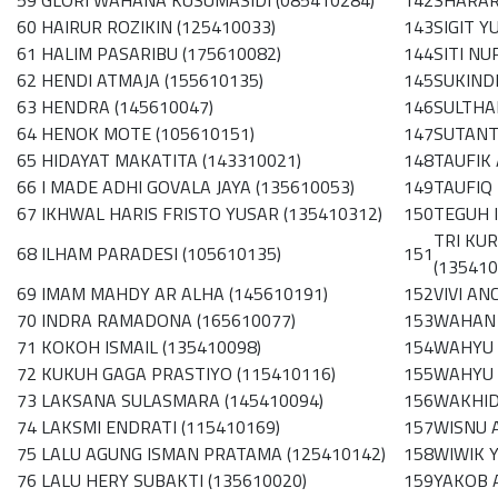
59
GLORI WAHANA KUSUMASIDI (085410284)
142
SHARAR
60
HAIRUR ROZIKIN (125410033)
143
SIGIT Y
61
HALIM PASARIBU (175610082)
144
SITI NU
62
HENDI ATMAJA (155610135)
145
SUKIND
63
HENDRA (145610047)
146
SULTHA
64
HENOK MOTE (105610151)
147
SUTANT
65
HIDAYAT MAKATITA (143310021)
148
TAUFIK 
66
I MADE ADHI GOVALA JAYA (135610053)
149
TAUFIQ
67
IKHWAL HARIS FRISTO YUSAR (135410312)
150
TEGUH 
TRI KU
68
ILHAM PARADESI (105610135)
151
(135410
69
IMAM MAHDY AR ALHA (145610191)
152
VIVI AN
70
INDRA RAMADONA (165610077)
153
WAHAN 
71
KOKOH ISMAIL (135410098)
154
WAHYU 
72
KUKUH GAGA PRASTIYO (115410116)
155
WAHYU 
73
LAKSANA SULASMARA (145410094)
156
WAKHID
74
LAKSMI ENDRATI (115410169)
157
WISNU 
75
LALU AGUNG ISMAN PRATAMA (125410142)
158
WIWIK Y
76
LALU HERY SUBAKTI (135610020)
159
YAKOB 