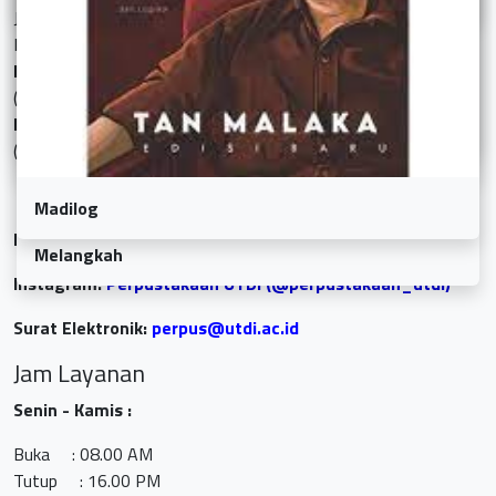
Jl. Raya Janti Karang Jambe No. 143 Yogyakarta 55198
Indonesia
Nomor Telepon :
(0274) 486664
Dunia Anna
Nomor Faksimili :
Bintang
(0274) 486438
Madilog
Facebook:
Perpustakaan UTDI
Melangkah
Instagram:
Perpustakaan UTDI (@perpustakaan_utdi)
Surat Elektronik:
perpus@utdi.ac.id
Jam Layanan
Senin - Kamis :
Buka : 08.00 AM
Tutup : 16.00 PM